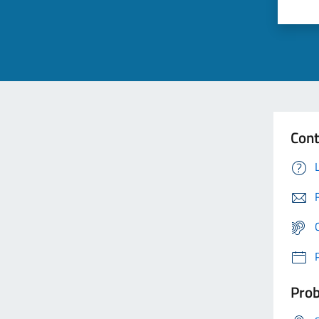
Cont
Prob