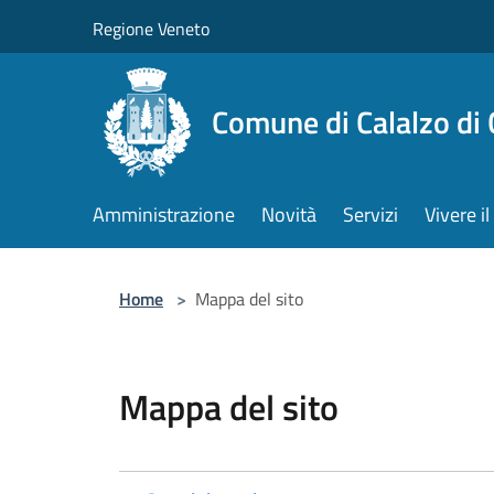
Salta al contenuto principale
Regione Veneto
Comune di Calalzo di
Amministrazione
Novità
Servizi
Vivere 
Home
>
Mappa del sito
Mappa del sito