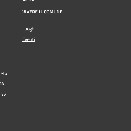
VIVERE IL COMUNE
Luoghi
Eventi
neto
024
o al