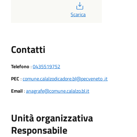
PDF
Scarica
Utili
Contatti
Telefono
:
0435519752
PEC
:
comune.calalzodicadore.bl@pecveneto .it
Email
:
anagrafe@comune.calalzo.bl.it
Unità organizzativa
Responsabile