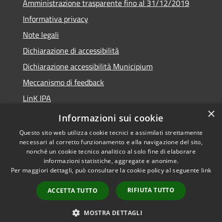
Amministrazione trasparente fino al 31/12/2019
Informativa privacy
Note legali
Dichiarazione di accessibilità
Dichiarazione accessibilità Municipium
Meccanismo di feedback
LinK IPA
×
Social media policy
Informazioni sui cookie
Questo sito web utilizza cookie tecnici e assimilati strettamente
necessari al corretto funzionamento e alla navigazione del sito,
nonché un cookie tecnico analitico al solo fine di elaborare
informazioni statistiche, aggregate e anonime.
RSS
Copyright © 2026 • Comune di
Per maggiori dettagli, può consultare la cookie policy al seguente
link
Accessibilità
Calalzo di Cadore • Powered by
Privacy
Municipium
Accesso
•
RIFIUTA TUTTO
ACCETTA TUTTO
Cookie
redazione
Mappa del sito
MOSTRA DETTAGLI