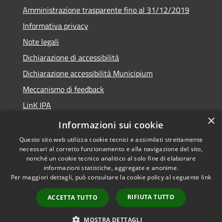
Amministrazione trasparente fino al 31/12/2019
Informativa privacy
Note legali
Dichiarazione di accessibilità
Dichiarazione accessibilità Municipium
Meccanismo di feedback
LinK IPA
×
Social media policy
Informazioni sui cookie
Questo sito web utilizza cookie tecnici e assimilati strettamente
necessari al corretto funzionamento e alla navigazione del sito,
nonché un cookie tecnico analitico al solo fine di elaborare
informazioni statistiche, aggregate e anonime.
RSS
Copyright © 2026 • Comune di
Per maggiori dettagli, può consultare la cookie policy al seguente
link
Accessibilità
Calalzo di Cadore • Powered by
Privacy
Municipium
Accesso
•
RIFIUTA TUTTO
ACCETTA TUTTO
Cookie
redazione
Mappa del sito
MOSTRA DETTAGLI