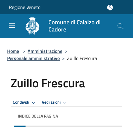
Salta al contenuto principale
Regione Veneto
Comune di Calalzo di
Cadore
Home
>
Amministrazione
>
Personale amministrativo
>
Zuillo Frescura
Zuillo Frescura
Condividi
Vedi azioni
INDICE DELLA PAGINA