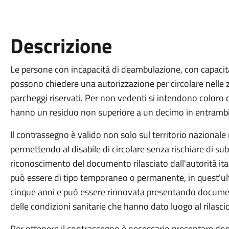
Descrizione
Le persone con incapacità di deambulazione, con capacit
possono chiedere una autorizzazione per circolare nelle zo
parcheggi riservati. Per non vedenti si intendono coloro 
hanno un residuo non superiore a un decimo in entrambi 
Il contrassegno è valido non solo sul territorio nazionale 
permettendo al disabile di circolare senza rischiare di sub
riconoscimento del documento rilasciato dall'autorità itali
può essere di tipo temporaneo o permanente, in quest'ult
cinque anni e può essere rinnovata presentando documen
delle condizioni sanitarie che hanno dato luogo al rilascio
Per ottenere il contrassegno è necessario presentare d