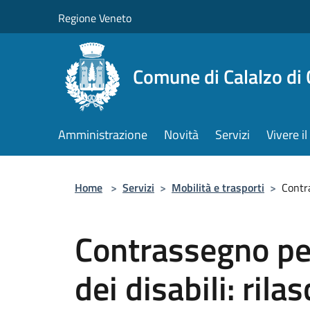
Salta al contenuto principale
Regione Veneto
Comune di Calalzo di
Amministrazione
Novità
Servizi
Vivere 
Home
>
Servizi
>
Mobilità e trasporti
>
Contra
Contrassegno per
dei disabili: rilas