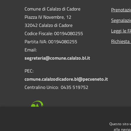
Comune di Calalzo di Cadore
Prenotaz
Piazza IV Novembre, 12
Segnalazi
32042 Calalzo di Cadore
Leggi le 
Codice Fiscale: 00194080255
Richiesta
Partita IVA: 00194080255
Email:
segreteria@comune.calalzo.bl.it
PEC:
comune.calalzodicadore.bl@pecveneto.it
Centralino Unico: 0435 519752
Questo sito 
alla navig