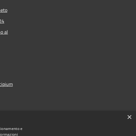
neto
024
o al
icipium
×
nzionamento e
nformazioni