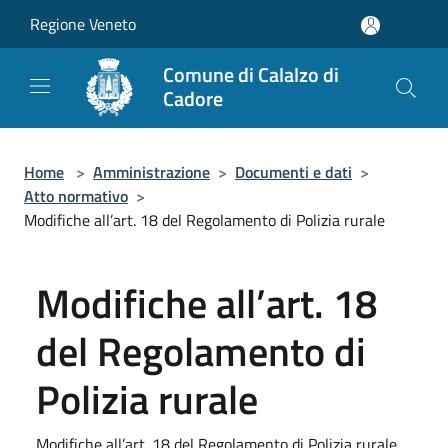
Salta al contenuto principale
Regione Veneto
Comune di Calalzo di
Cadore
Home
>
Amministrazione
>
Documenti e dati
>
Atto normativo
>
Modifiche all’art. 18 del Regolamento di Polizia rurale
Modifiche all’art. 18
del Regolamento di
Polizia rurale
Modifiche all’art. 18 del Regolamento di Polizia rurale