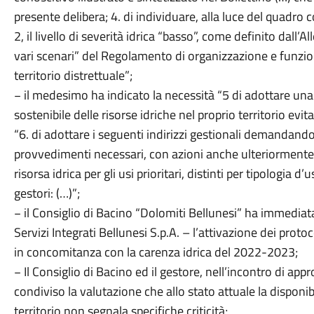
presente delibera; 4. di individuare, alla luce del quadro 
2, il livello di severità idrica “basso”, come definito dall’Al
vari scenari” del Regolamento di organizzazione e funzi
territorio distrettuale”;
− il medesimo ha indicato la necessità “5 di adottare una
sostenibile delle risorse idriche nel proprio territorio evita
“6. di adottare i seguenti indirizzi gestionali demandand
provvedimenti necessari, con azioni anche ulteriormente l
risorsa idrica per gli usi prioritari, distinti per tipologia
gestori: (…)”;
− il Consiglio di Bacino “Dolomiti Bellunesi” ha immedia
Servizi Integrati Bellunesi S.p.A. – l’attivazione dei protoc
in concomitanza con la carenza idrica del 2022-2023;
− Il Consiglio di Bacino ed il gestore, nell’incontro di 
condiviso la valutazione che allo stato attuale la disponib
territorio non segnala specifiche criticità;