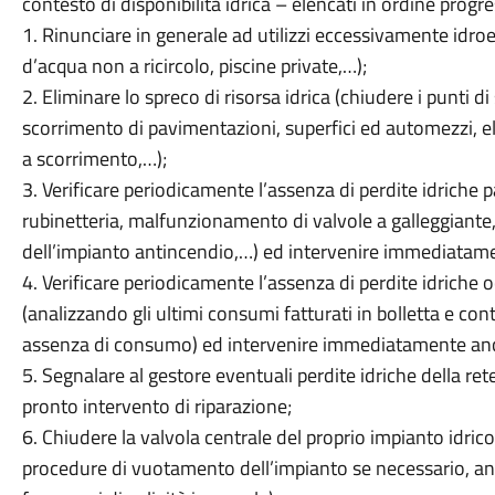
contesto di disponibilità idrica – elencati in ordine prog
1. Rinunciare in generale ad utilizzi eccessivamente idro
d’acqua non a ricircolo, piscine private,…);
2. Eliminare lo spreco di risorsa idrica (chiudere i punti d
scorrimento di pavimentazioni, superfici ed automezzi, el
a scorrimento,…);
3. Verificare periodicamente l’assenza di perdite idriche 
rubinetteria, malfunzionamento di valvole a galleggiante
dell’impianto antincendio,…) ed intervenire immediatamen
4. Verificare periodicamente l’assenza di perdite idriche 
(analizzando gli ultimi consumi fatturati in bolletta e con
assenza di consumo) ed intervenire immediatamente anch
5. Segnalare al gestore eventuali perdite idriche della ret
pronto intervento di riparazione;
6. Chiudere la valvola centrale del proprio impianto idric
procedure di vuotamento dell’impianto se necessario, anc