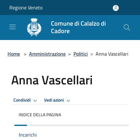
Salta al contenuto principale
Regione Veneto
Comune di Calalzo di
Cadore
Home
>
Amministrazione
>
Politici
>
Anna Vascellari
Anna Vascellari
Condividi
Vedi azioni
INDICE DELLA PAGINA
Incarichi