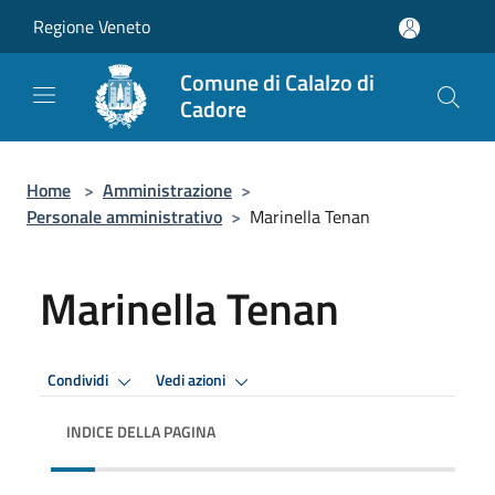
Salta al contenuto principale
Regione Veneto
Comune di Calalzo di
Cadore
Home
>
Amministrazione
>
Personale amministrativo
>
Marinella Tenan
Marinella Tenan
Condividi
Vedi azioni
INDICE DELLA PAGINA