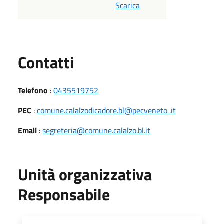
Scarica
Utili
Contatti
Telefono
:
0435519752
PEC
:
comune.calalzodicadore.bl@pecveneto .it
Email
:
segreteria@comune.calalzo.bl.it
Unità organizzativa
Responsabile