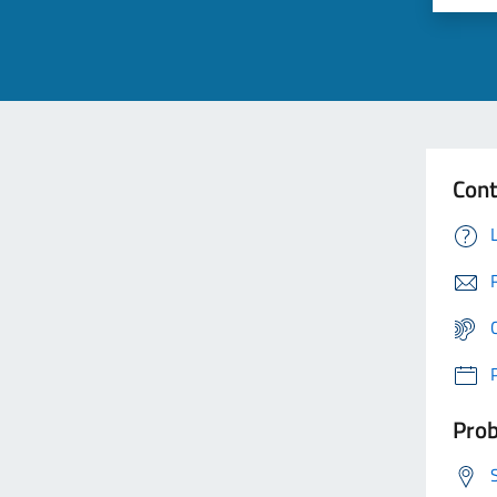
Cont
Prob