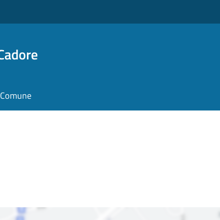
 Cadore
il Comune