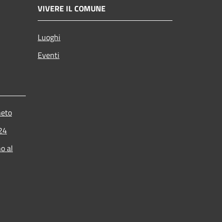
VIVERE IL COMUNE
Luoghi
Eventi
neto
024
o al