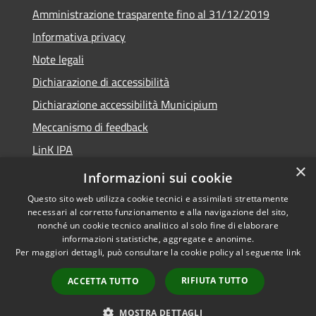
Amministrazione trasparente fino al 31/12/2019
Informativa privacy
Note legali
Dichiarazione di accessibilità
Dichiarazione accessibilità Municipium
Meccanismo di feedback
LinK IPA
×
Social media policy
Informazioni sui cookie
Questo sito web utilizza cookie tecnici e assimilati strettamente
necessari al corretto funzionamento e alla navigazione del sito,
nonché un cookie tecnico analitico al solo fine di elaborare
informazioni statistiche, aggregate e anonime.
RSS
Copyright © 2026 • Comune di
Per maggiori dettagli, può consultare la cookie policy al seguente
link
Accessibilità
Calalzo di Cadore • Powered by
Privacy
Municipium
Accesso
•
RIFIUTA TUTTO
ACCETTA TUTTO
Cookie
redazione
Mappa del sito
MOSTRA DETTAGLI