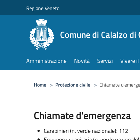
Salta al contenuto principale
Regione Veneto
Comune di Calalzo di
Amministrazione
Novità
Servizi
Vivere 
Home
>
Protezione civile
>
Chiamate d'emerg
Chiamate d'emergenza
Carabinieri (n. verde nazionale): 112
Emergenza sanitaria (n. verde nazionale)