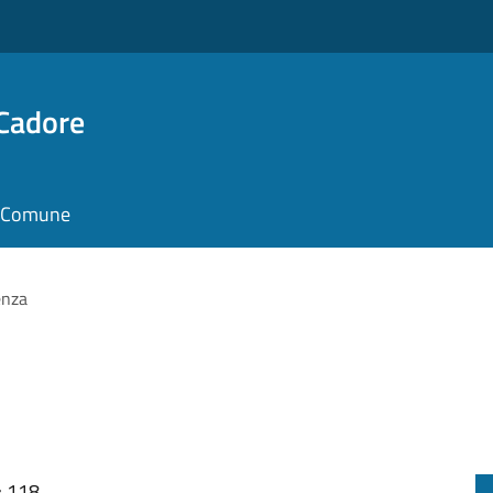
 Cadore
il Comune
enza
: 118