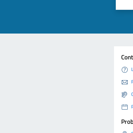
Cont
Prob