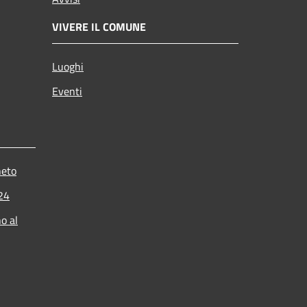
VIVERE IL COMUNE
Luoghi
Eventi
neto
024
o al