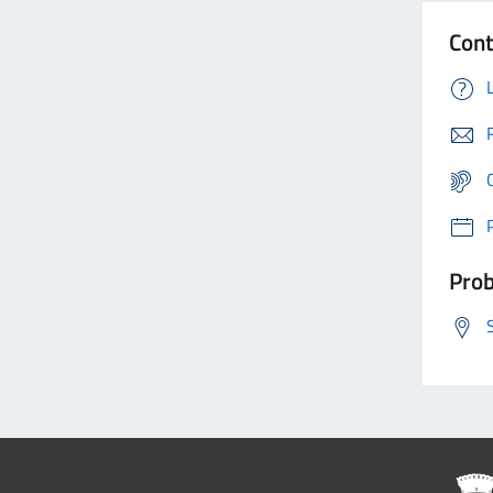
Cont
Prob