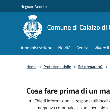
Salta al contenuto principale
Regione Veneto
Comune di Calalzo di
Amministrazione
Novità
Servizi
Vivere 
Home
>
Protezione civile
>
Sei preparato?
>
Cosa fare prima di un m
Chiedi informazioni ai responsabili locali 
emergenza comunale, le zone pericolose, l