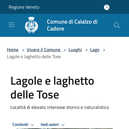
Salta al contenuto principale
Regione Veneto
Comune di Calalzo di
Cadore
Home
>
Vivere il Comune
>
Luoghi
>
Lago
>
Lagole e laghetto delle Tose
Lagole e laghetto
delle Tose
Località di elevato interesse storico e naturalistico
Condividi
Vedi azioni