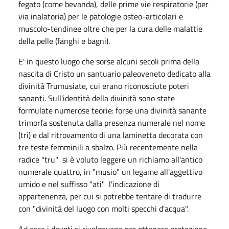
fegato (come bevanda), delle prime vie respiratorie (per
via inalatoria) per le patologie osteo-articolari e
muscolo-tendinee oltre che per la cura delle malattie
della pelle (fanghi e bagni).
E' in questo luogo che sorse alcuni secoli prima della
nascita di Cristo un santuario paleoveneto dedicato alla
divinità Trumusiate, cui erano riconosciute poteri
sananti. Sull'identità della divinità sono state
formulate numerose teorie: forse una divinità sanante
trimorfa sostenuta dalla presenza numerale nel nome
(tri) e dal ritrovamento di una laminetta decorata con
tre teste femminili a sbalzo. Più recentemente nella
radice "tru" si è voluto leggere un richiamo all'antico
numerale quattro, in "musio" un legame all'aggettivo
umido e nel suffisso "ati" l'indicazione di
appartenenza, per cui si potrebbe tentare di tradurre
con "divinità del luogo con molti specchi d'acqua".
Ad essa i devoti si rivolgevano per ottenere protezione