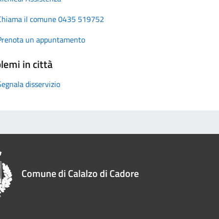
Chiama il comune 0435 519752
Prenota un appuntamento
lemi in città
Segnala disservizio
Comune di Calalzo di Cadore