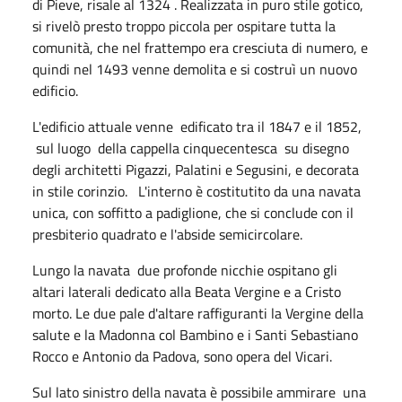
di Pieve, risale al 1324 . Realizzata in puro stile gotico,
si rivelò presto troppo piccola per ospitare tutta la
comunità, che nel frattempo era cresciuta di numero, e
quindi nel 1493 venne demolita e si costruì un nuovo
edificio.
L'edificio attuale venne edificato tra il 1847 e il 1852,
sul luogo della cappella cinquecentesca su disegno
degli architetti Pigazzi, Palatini e Segusini, e decorata
in stile corinzio. L'interno è costitutito da una navata
unica, con soffitto a padiglione, che si conclude con il
presbiterio quadrato e l'abside semicircolare.
Lungo la navata due profonde nicchie ospitano gli
altari laterali dedicato alla Beata Vergine e a Cristo
morto. Le due pale d'altare raffiguranti la Vergine della
salute e la Madonna col Bambino e i Santi Sebastiano
Rocco e Antonio da Padova, sono opera del Vicari.
Sul lato sinistro della navata è possibile ammirare una