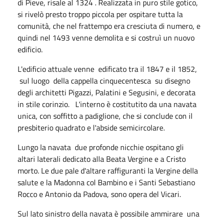
di Pieve, risale al 1324 . Realizzata in puro stile gotico,
si rivelò presto troppo piccola per ospitare tutta la
comunità, che nel frattempo era cresciuta di numero, e
quindi nel 1493 venne demolita e si costruì un nuovo
edificio.
L'edificio attuale venne edificato tra il 1847 e il 1852,
sul luogo della cappella cinquecentesca su disegno
degli architetti Pigazzi, Palatini e Segusini, e decorata
in stile corinzio. L'interno è costitutito da una navata
unica, con soffitto a padiglione, che si conclude con il
presbiterio quadrato e l'abside semicircolare.
Lungo la navata due profonde nicchie ospitano gli
altari laterali dedicato alla Beata Vergine e a Cristo
morto. Le due pale d'altare raffiguranti la Vergine della
salute e la Madonna col Bambino e i Santi Sebastiano
Rocco e Antonio da Padova, sono opera del Vicari.
Sul lato sinistro della navata è possibile ammirare una