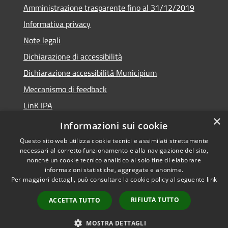
Amministrazione trasparente fino al 31/12/2019
Informativa privacy
Note legali
Dichiarazione di accessibilità
Dichiarazione accessibilità Municipium
Meccanismo di feedback
LinK IPA
×
Social media policy
Informazioni sui cookie
Questo sito web utilizza cookie tecnici e assimilati strettamente
necessari al corretto funzionamento e alla navigazione del sito,
nonché un cookie tecnico analitico al solo fine di elaborare
informazioni statistiche, aggregate e anonime.
RSS
Copyright © 2026 • Comune di
Per maggiori dettagli, può consultare la cookie policy al seguente
link
Accessibilità
Calalzo di Cadore • Powered by
Privacy
Municipium
Accesso
•
RIFIUTA TUTTO
ACCETTA TUTTO
Cookie
redazione
Mappa del sito
MOSTRA DETTAGLI