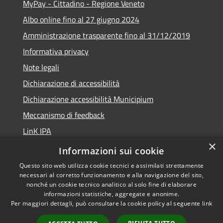
MyPay - Cittadino - Regione Veneto
Albo online fino al 27 giugno 2024
Amministrazione trasparente fino al 31/12/2019
Informativa privacy
Note legali
Dichiarazione di accessibilità
Dichiarazione accessibilità Municipium
Meccanismo di feedback
LinK IPA
×
Social media policy
Informazioni sui cookie
Questo sito web utilizza cookie tecnici e assimilati strettamente
necessari al corretto funzionamento e alla navigazione del sito,
nonché un cookie tecnico analitico al solo fine di elaborare
informazioni statistiche, aggregate e anonime.
RSS
Copyright © 2026 • Comune di
Per maggiori dettagli, può consultare la cookie policy al seguente
link
Accessibilità
Calalzo di Cadore • Powered by
Privacy
Municipium
Accesso
•