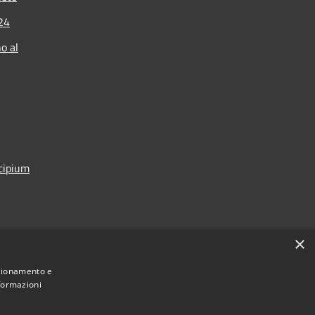
024
o al
icipium
×
nzionamento e
nformazioni