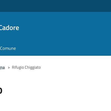
 Cadore
il Comune
gna
>
Rifugio Chiggiato
o