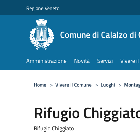
Salta al contenuto principale
Regione Veneto
Comune di Calalzo di
Amministrazione
Novità
Servizi
Vivere 
Home
>
Vivere il Comune
>
Luoghi
>
Monta
Rifugio Chiggiat
Rifugio Chiggiato