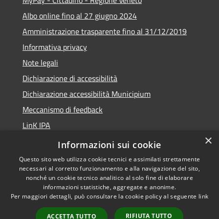
Albo online fino al 27 giugno 2024
Amministrazione trasparente fino al 31/12/2019
Informativa privacy
Note legali
Dichiarazione di accessibilità
Dichiarazione accessibilità Municipium
Meccanismo di feedback
LinK IPA
×
Social media policy
Informazioni sui cookie
Questo sito web utilizza cookie tecnici e assimilati strettamente
necessari al corretto funzionamento e alla navigazione del sito,
nonché un cookie tecnico analitico al solo fine di elaborare
informazioni statistiche, aggregate e anonime.
RSS
Copyright © 2026 • Comune di
Per maggiori dettagli, può consultare la cookie policy al seguente
link
Accessibilità
Calalzo di Cadore • Powered by
Privacy
Municipium
Accesso
•
RIFIUTA TUTTO
ACCETTA TUTTO