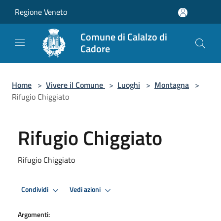
Salta al contenuto principale
Regione Veneto
Comune di Calalzo di
Cadore
Home
>
Vivere il Comune
>
Luoghi
>
Montagna
>
Rifugio Chiggiato
Rifugio Chiggiato
Rifugio Chiggiato
Condividi
Vedi azioni
Argomenti: