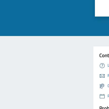
Cont
Prob