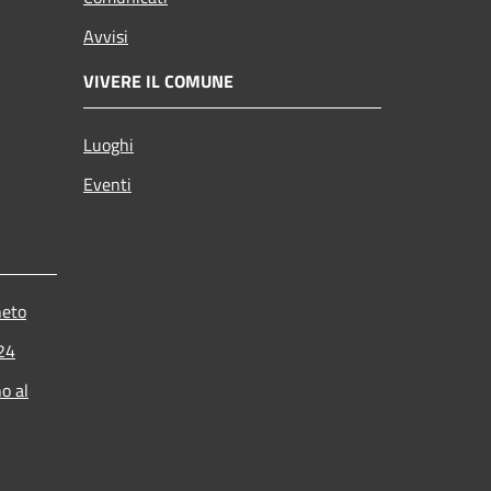
Avvisi
VIVERE IL COMUNE
Luoghi
Eventi
neto
024
o al