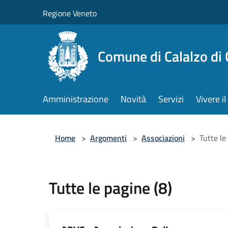
Salta al contenuto principale
Regione Veneto
Comune di Calalzo di
Amministrazione
Novità
Servizi
Vivere 
Home
>
Argomenti
>
Associazioni
>
Tutte le
Tutte le pagine (8)