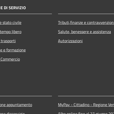
E DI SERVIZIO
 stato civile
Tributi,finanze e contravvenzion
 tempo libero
Salute, benessere e assistenza
 trasporti
Autorizzazioni
e e formazione
e Commercio
ione appuntamento
MyPay - Cittadino - Regione Ve
one disservizio
Albo online fino al 27 giugno 2