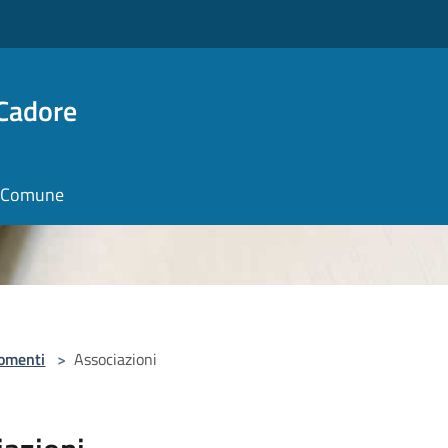
 Cadore
il Comune
omenti
>
Associazioni