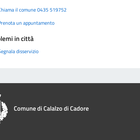
Chiama il comune 0435 519752
Prenota un appuntamento
lemi in città
Segnala disservizio
Comune di Calalzo di Cadore