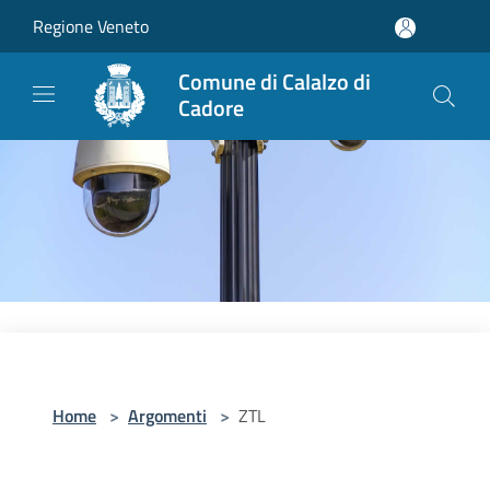
Salta al contenuto principale
Regione Veneto
Comune di Calalzo di
Cadore
Home
>
Argomenti
>
ZTL