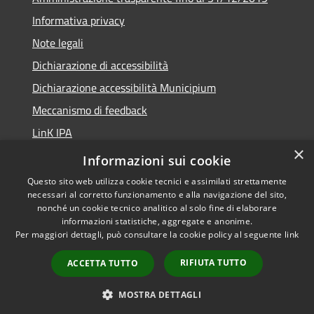
Informativa privacy
Note legali
Dichiarazione di accessibilità
Dichiarazione accessibilità Municipium
Meccanismo di feedback
LinK IPA
×
Social media policy
Informazioni sui cookie
Questo sito web utilizza cookie tecnici e assimilati strettamente
necessari al corretto funzionamento e alla navigazione del sito,
nonché un cookie tecnico analitico al solo fine di elaborare
informazioni statistiche, aggregate e anonime.
RSS
Copyright © 2026 • Comune di
Per maggiori dettagli, può consultare la cookie policy al seguente
link
Accessibilità
Calalzo di Cadore • Powered by
Privacy
Municipium
Accesso
•
RIFIUTA TUTTO
ACCETTA TUTTO
Cookie
redazione
Mappa del sito
MOSTRA DETTAGLI