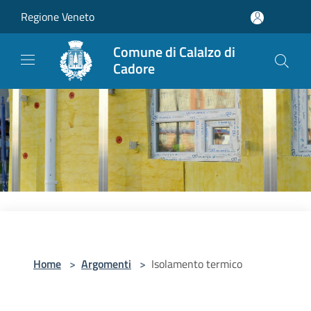
Salta al contenuto principale
Regione Veneto
Comune di Calalzo di
Cadore
Home
>
Argomenti
>
Isolamento termico