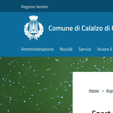
Salta al contenuto principale
Regione Veneto
Comune di Calalzo di
Amministrazione
Novità
Servizi
Vivere 
Home
>
Arg