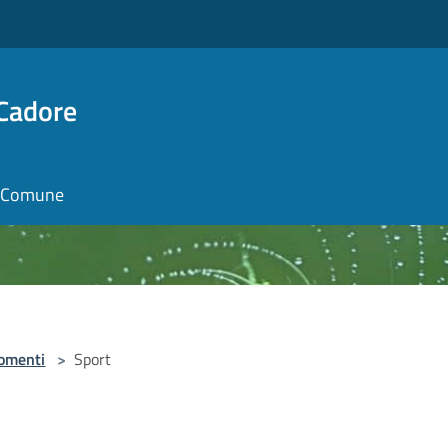
 Cadore
il Comune
omenti
>
Sport