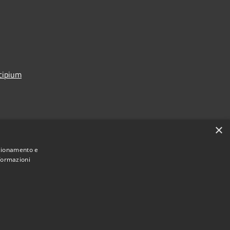
icipium
×
nzionamento e
nformazioni
Municipium
Accesso
di Calalzo di Cadore • Powered by
•
redazione