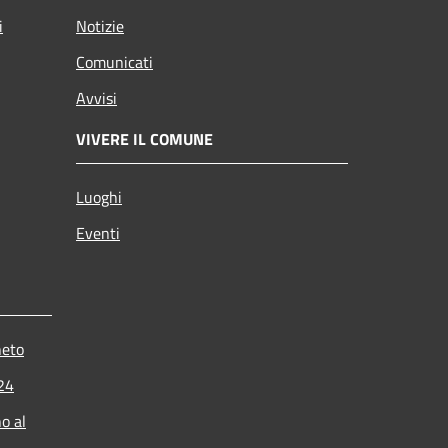
i
Notizie
Comunicati
Avvisi
VIVERE IL COMUNE
Luoghi
Eventi
neto
024
o al