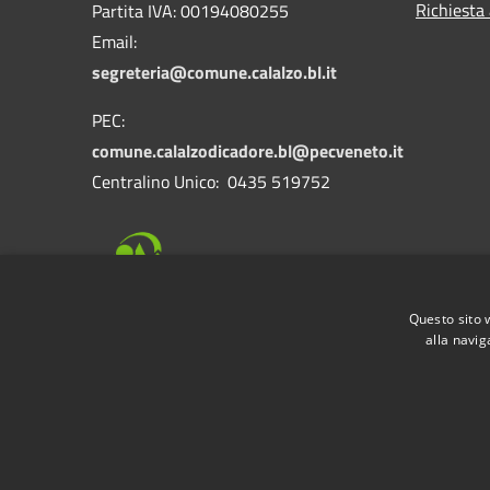
Richiesta
Partita IVA: 00194080255
Email:
segreteria@comune.calalzo.bl.it
PEC:
comune.calalzodicadore.bl@pecveneto.it
Centralino Unico: 0435 519752
Questo sito 
alla navig
RSS
Accessibilità
Privacy
Cookie
Mappa de