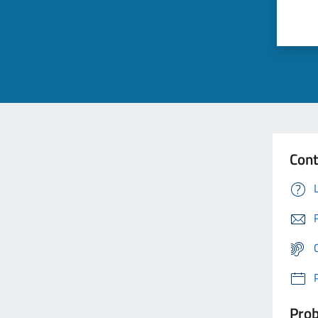
Cont
Prob