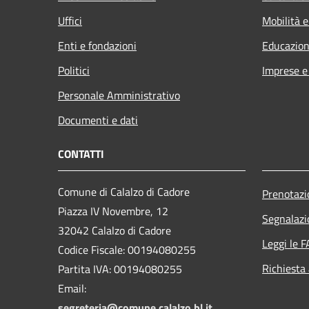
Uffici
Mobilità e
Enti e fondazioni
Educazion
Politici
Imprese 
Personale Amministrativo
Documenti e dati
CONTATTI
Comune di Calalzo di Cadore
Prenotaz
Piazza IV Novembre, 12
Segnalazi
32042 Calalzo di Cadore
Leggi le 
Codice Fiscale: 00194080255
Richiesta
Partita IVA: 00194080255
Email:
segreteria@comune.calalzo.bl.it