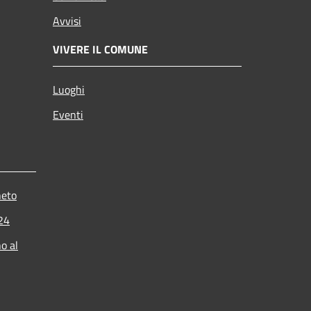
Avvisi
VIVERE IL COMUNE
Luoghi
Eventi
neto
024
o al