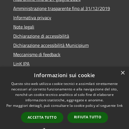
Amministrazione trasparente fino al 31/12/2019
Informativa privacy
Note legali
Dichiarazione di accessibilità
Dichiarazione accessibilità Municipium
Meccanismo di feedback
LinK IPA
×
Social media policy
Informazioni sui cookie
Questo sito web utilizza cookie tecnici e assimilati strettamente
necessari al corretto funzionamento e alla navigazione del sito,
nonché un cookie tecnico analitico al solo fine di elaborare
informazioni statistiche, aggregate e anonime.
RSS
Copyright © 2026 • Comune di
Per maggiori dettagli, può consultare la cookie policy al seguente
link
Accessibilità
Calalzo di Cadore • Powered by
Privacy
Municipium
Accesso
•
RIFIUTA TUTTO
ACCETTA TUTTO
Cookie
redazione