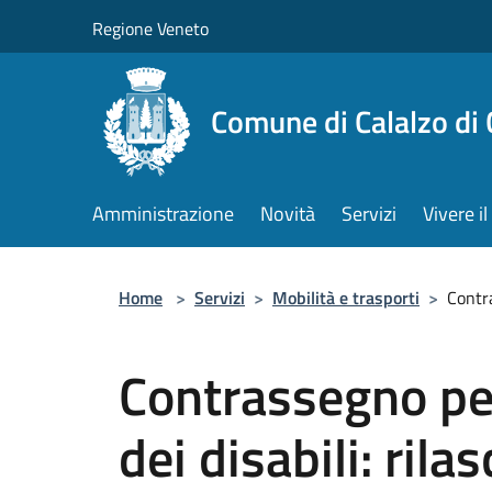
Salta al contenuto principale
Regione Veneto
Comune di Calalzo di
Amministrazione
Novità
Servizi
Vivere 
Home
>
Servizi
>
Mobilità e trasporti
>
Contra
Contrassegno per
dei disabili: rilas