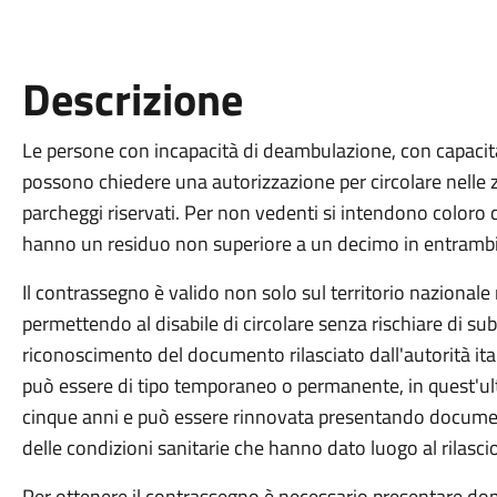
Descrizione
Le persone con incapacità di deambulazione, con capacit
possono chiedere una autorizzazione per circolare nelle zo
parcheggi riservati. Per non vedenti si intendono coloro 
hanno un residuo non superiore a un decimo in entrambi 
Il contrassegno è valido non solo sul territorio nazionale 
permettendo al disabile di circolare senza rischiare di sub
riconoscimento del documento rilasciato dall'autorità itali
può essere di tipo temporaneo o permanente, in quest'ult
cinque anni e può essere rinnovata presentando documen
delle condizioni sanitarie che hanno dato luogo al rilascio
Per ottenere il contrassegno è necessario presentare d