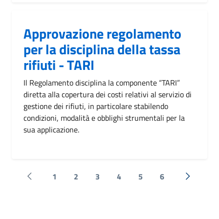
Approvazione regolamento
per la disciplina della tassa
rifiuti - TARI
Il Regolamento disciplina la componente “TARI”
diretta alla copertura dei costi relativi al servizio di
gestione dei rifiuti, in particolare stabilendo
condizioni, modalità e obblighi strumentali per la
sua applicazione.
1
2
3
4
5
6
Pagina precedente
Successi