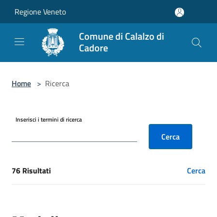
Salta al contenuto principale
Regione Veneto
Comune di Calalzo di
Cadore
Home
>
Ricerca
Inserisci i termini di ricerca
Cerca
76 Risultati
Cerca
[results] Risultati