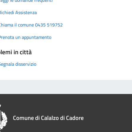
Richiedi Assistenza
Chiama il comune 0435 519752
Prenota un appuntamento
lemi in città
Segnala disservizio
Comune di Calalzo di Cadore