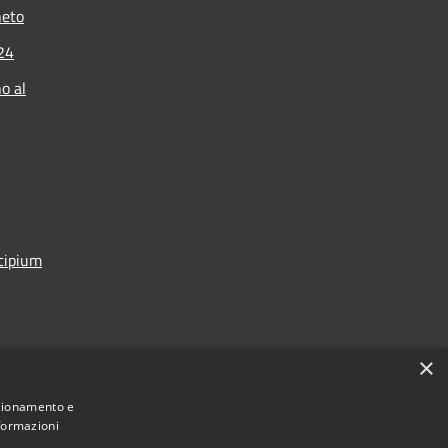
neto
024
o al
icipium
×
nzionamento e
nformazioni