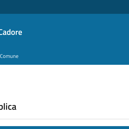
 Cadore
il Comune
blica