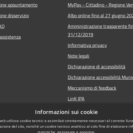
ione appuntamento
MyPay - Cittadino - Regione Ve
one disservizio
Albo online fino al 27 giugno 2
FAQ
Amministrazione trasparente fin
31/12/2019
 assistenza
Informativa privacy
Note legali
Dichiarazione di accessibilità
Dichiarazione accessibilità Mun
Meccanismo di feedback
LinK IPA
Social media policy
Informazioni sui cookie
web utilizza cookie tecnici e assimilati strettamente necessari al corretto fu
azione del sito, nonché un cookie tecnico analitico al solo fine di elaborare i
statistiche, aggregate e anonime.