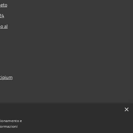
neto
024
o al
icipium
×
nzionamento e
nformazioni