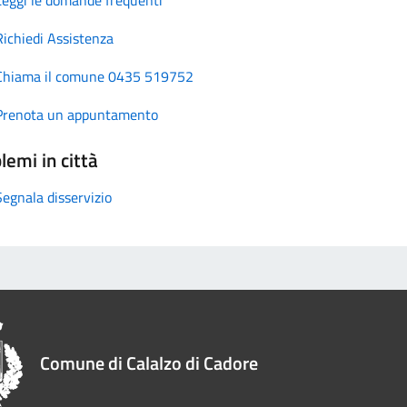
Richiedi Assistenza
Chiama il comune 0435 519752
Prenota un appuntamento
lemi in città
Segnala disservizio
Comune di Calalzo di Cadore