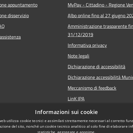
ione appuntamento
MyPay - Cittadino - Regione Ve
one disservizio
Albo online fino al 27 giugno 2
FAQ
Amministrazione trasparente fin
31/12/2019
 assistenza
Informativa privacy
Note legali
Dichiarazione di accessibilità
Dichiarazione accessibilità Mun
Meccanismo di feedback
LinK IPA
Social media policy
Informazioni sui cookie
web utilizza cookie tecnici e assimilati strettamente necessari al corretto fu
azione del sito, nonché un cookie tecnico analitico al solo fine di elaborare i
statistiche, aggregate e anonime.