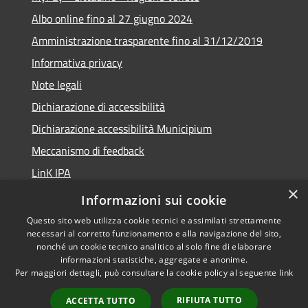
Albo online fino al 27 giugno 2024
Amministrazione trasparente fino al 31/12/2019
Informativa privacy
Note legali
Dichiarazione di accessibilità
Dichiarazione accessibilità Municipium
Meccanismo di feedback
LinK IPA
×
Social media policy
Informazioni sui cookie
Questo sito web utilizza cookie tecnici e assimilati strettamente
necessari al corretto funzionamento e alla navigazione del sito,
nonché un cookie tecnico analitico al solo fine di elaborare
informazioni statistiche, aggregate e anonime.
RSS
Copyright © 2026 • Comune di
Per maggiori dettagli, può consultare la cookie policy al seguente
link
Accessibilità
Calalzo di Cadore • Powered by
Privacy
Municipium
Accesso
•
RIFIUTA TUTTO
ACCETTA TUTTO